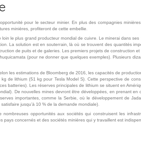
e
e opportunité pour le secteur minier. En plus des compagnies minières
ures minières, profiteront de cette embellie.
loin le plus grand producteur mondial de cuivre. Le minerai dans ses 
tion. La solution est en souterrain, là où se trouvent des quantités im
uction de puits et de galeries. Les premiers projets de construction et
huquicamata (pour ne donner que quelques exemples). Plusieurs dizain
elon les estimations de Bloomberg de 2016, les capacités de production
0 kg de lithium (51 kg pour Tesla Model S). Cette perspective de con
 ces batteries). Les réserves principales de lithium se situent en Améri
mondial). De nouvelles mines devront être développées, en prenant en
éserves importantes, comme la Serbie, où le développement de Jadar,
, satisfaire jusqu’à 10 % de la demande mondiale).
e nombreuses opportunités aux sociétés qui construisent les infrast
 pays concernés et des sociétés minières qui y travaillent est indispe