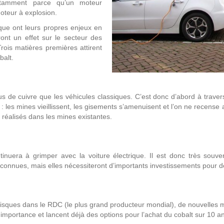
notamment parce qu’un moteur
moteur à explosion.
rique ont leurs propres enjeux en
nt un effet sur le secteur des
Trois matières premières attirent
balt.
us de cuivre que les véhicules classiques. C’est donc d’abord à traver
 : les mines vieillissent, les gisements s’amenuisent et l’on ne rece
réalisés dans les mines existantes.
ontinuera à grimper avec la voiture électrique. Il est donc très so
 connues, mais elles nécessiteront d’importants investissements pour d
 risques dans le RDC (le plus grand producteur mondial), de nouvelles
importance et lancent déjà des options pour l’achat du cobalt sur 10 a