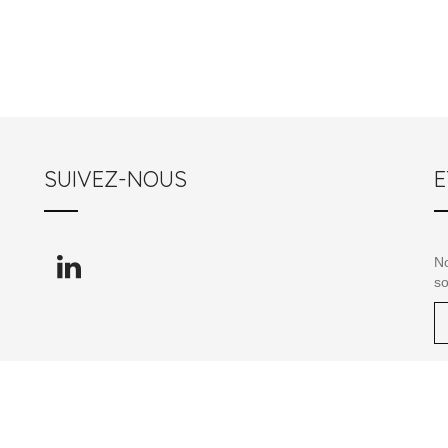
SUIVEZ-NOUS
E
No
so
e