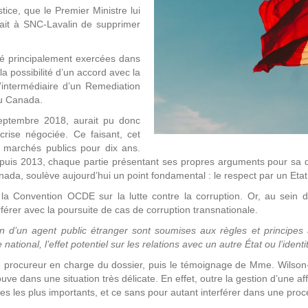
ice, que le Premier Ministre lui
rait à SNC-Lavalin de supprimer
été principalement exercées dans
 possibilité d’un accord avec la
l’intermédiaire d’un Remediation
u Canada.
eptembre 2018, aurait pu donc
crise négociée. Ce faisant, cet
s marchés publics pour dix ans.
epuis 2013, chaque partie présentant ses propres arguments pour sa d
anada, soulève aujourd’hui un point fondamental : le respect par un Et
la Convention OCDE sur la lutte contre la corruption. Or, au sein de 
rer avec la poursuite de cas de corruption transnationale.
on d’un agent public étranger sont soumises aux règles et principes 
national, l’effet potentiel sur les relations avec un autre État ou l’id
le procureur en charge du dossier, puis le témoignage de Mme. Wilso
ve dans une situation très délicate. En effet, outre la gestion d’une af
s les plus importants, et ce sans pour autant interférer dans une procé