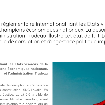
 réglementaire international liant les Etats 
 champions économiques nationaux. La désorm
inistration Trudeau illustre cet état de fait.
e de corruption et d’ingérence politique imp
liant les Etats vis-à-vis de la
pions économiques nationaux.
n et l’administration Trudeau
le de corruption et d’ingérence
la construction, SNC-Lavalin. En
 Justice, aurait été la cible de
mier Ministre canadien, allant
 démissionnaire a déclaré lors de