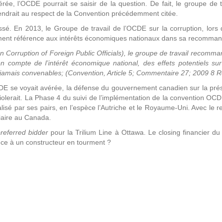
érée, l’OCDE pourrait se saisir de la question. De fait, le groupe de t
viendrait au respect de la Convention précédemment citée.
ssé. En 2013, le Groupe de travail de l’OCDE sur la corruption, lors
ément référence aux intérêts économiques nationaux dans sa recomman
Corruption of Foreign Public Officials), le groupe de travail recommand
 compte de l’intérêt économique national, des effets potentiels sur 
 jamais convenables; (Convention, Article 5; Commentaire 27; 2009 8 
n OCDE se voyait avérée, la défense du gouvernement canadien sur la pr
étiolerait. La Phase 4 du suivi de l’implémentation de la convention 
alisé par ses pairs, en l’espèce l’Autriche et le Royaume-Uni. Avec le 
iaire au Canada.
referred bidder
pour la Trilium Line à Ottawa. Le closing financier du
ance à un constructeur en tourment ?