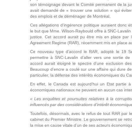
son témoignage devant le Comité permanent de la just
avait demandé de « trouver une solution » qui évite
des emplois et de déménager de Montréal.
Ces allégations d’ingérence politique auraient donc 
le but que Mme. Wilson-Raybould offre à SNC-Lavalin la
justice. Cet accord aurait pu être mis en place par 
Agreement Regime (RAR), récemment mis en place a
Ce nouveau type d’accord le RAR, adopté le 19 S
permettre à SNC-Lavalin d’aller vers une sortie de 
accord aurait éloigné le spectre d’une exclusion de
Beaucoup d’encre a coulé sur une affaire qui dure d
particulier, la défense des intérêts économiques du C
En effet, le Canada est aujourd’hui un Etat partie à 
économiques nationaux ne peuvent en aucun cas interfé
« Les enquêtes et poursuites relatives à la corrupti
influencés par des considérations d’intérêt économique 
Toutefois, désormais, avec le refus de tout RAR par 
cabinet du Premier Ministre. Le gouvernement se retrou
la mise en cause vitale d’un de ses acteurs économique